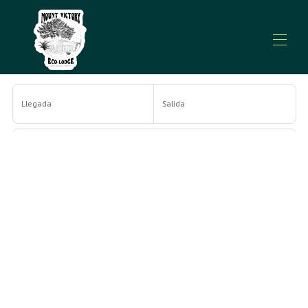
Inicio
Llegada
Salida
Propiedades
▾
Cosas que hacer
▾
Contáctenos
Personas
Buscar
Más filtros