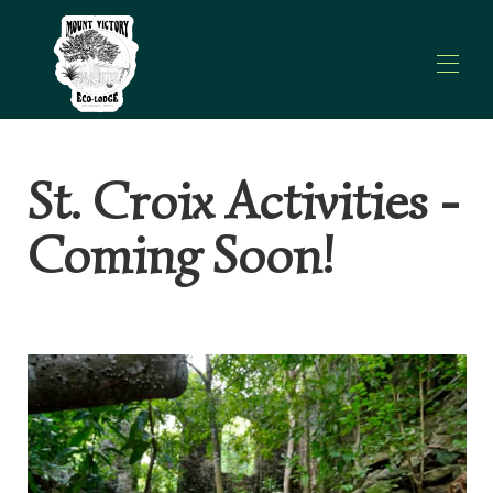
Hjem
St. Croix Activities -
Alle ejendomme
▾
Ting at gøre
▾
Coming Soon!
Kontakt os